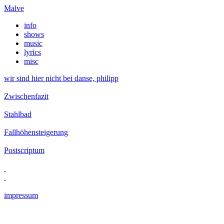
Malve
info
shows
music
lyrics
misc
wir sind hier nicht bei danse, philipp
Zwischenfazit
Stahlbad
Fallhöhensteigerung
Postscriptum
impressum