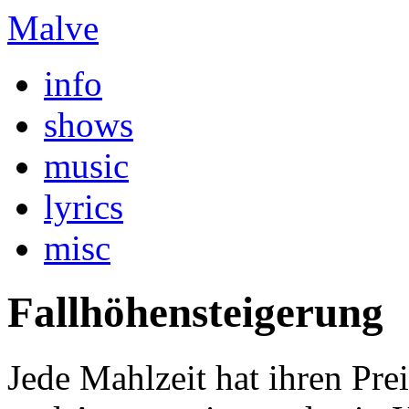
Malve
info
shows
music
lyrics
misc
Fallhöhensteigerung
Jede Mahlzeit hat ihren Prei